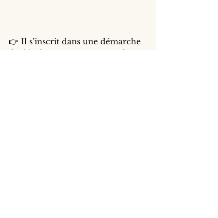
👉 Il s’inscrit dans une démarche 
de développement personnel 
complémentaire
,
et ne remplace jamais un suivi 
médical ou thérapeutique lorsque 
celui-ci est nécessaire.
Mon accompagnement avec 
le Processus PSYCH-K®
Je suis 
Julie Sulpice
, Facilitatrice 
PSYCH-K®.