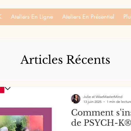
K
Ateliers En Ligne
Ateliers En Présentiel
Plu
Articles Récents
Julie at WiseMasterMind
13 juin 2025
1 min de lectur
Comment s'ins
de PSYCH-K®