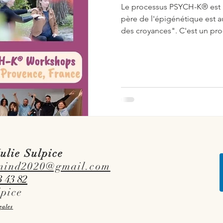
Le processus PSYCH-K® est 
père de l'épigénétique est a
des croyances". C'est un pro
ulie Sulpice
mind2020@gmail.com
3 43 82
lpice
gales