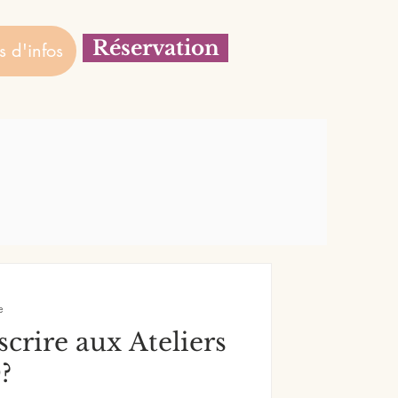
Réservation
s d'infos
e
crire aux Ateliers
?