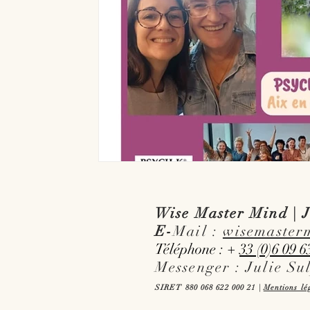
Wise Master Mind | J
E-
Mail :
wisemaster
Téléphone : +
33 (0)6 09 6
Messenger : Julie Su
SIRET 880 068 622 000 21 |
Mentions lé