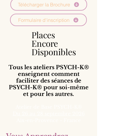
Télécharger la Brochure
Formulaire d'inscription
Places
Places
Encore
Encore
Disponibles
Disponibles
Tous les ateliers PSYCH-K®
enseignent
comment
faciliter des séances de
PSYCH-K® pour soi-même
et pour les autres.
Atelier de Base PSYCH-K®
Du 26 au 28 septembre 2026
Aix-en-Provence - France