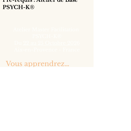
PSYCH-K
®
Atelier Master Facilitation
PSYCH-K®
Du
22 au 25 Octobre 2026
Aix-en-Provence - France
Vous apprendrez…
Les Ateliers Master Facilitation
sont des ateliers exceptionnels
qui vous apprennent à vous
perfectionner en tant que
professionnel Facilitateur et
maitriser parfaitement l'atelier
de base. C'est une chose de