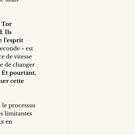
 Tor 
 Ils 
l’esprit 
seconde » est 
e de vitesse 
le de changer 
 
Et pourtant, 
er cette 
 le processus 
s limitantes 
ix en 