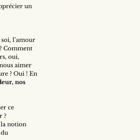
pprécier un 
soi, l’amour 
 ? Comment 
s, oui, 
-nous aimer 
re ? Oui ! En 
deur, nos 
er ce 
r ?
la notion 
 du 