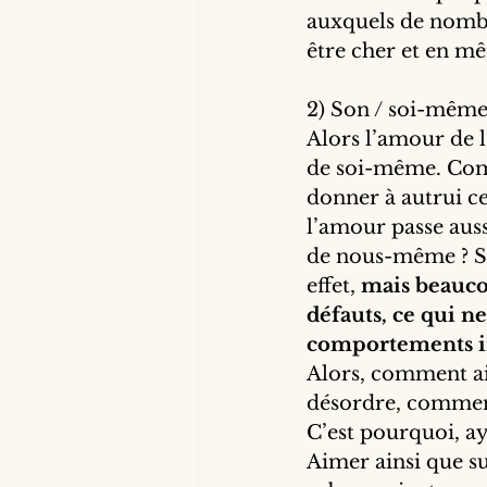
auxquels de nombr
être cher et en mê
2) Son / soi-mêm
Alors l’amour de 
de soi-même. Com
donner à autrui c
l’amour passe aus
de nous-même ? Se
effet, 
mais beaucou
défauts, ce qui ne
comportements in
Alors, comment ai
désordre, comment l
C’est pourquoi, a
Aimer ainsi que su