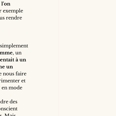
l’on 
ar exemple 
ous rendre 
t simplement 
amme
, un 
rentait à un 
me un 
e nous faire 
rimenter et 
ir en mode 
dre des 
onscient 
s. Mais 