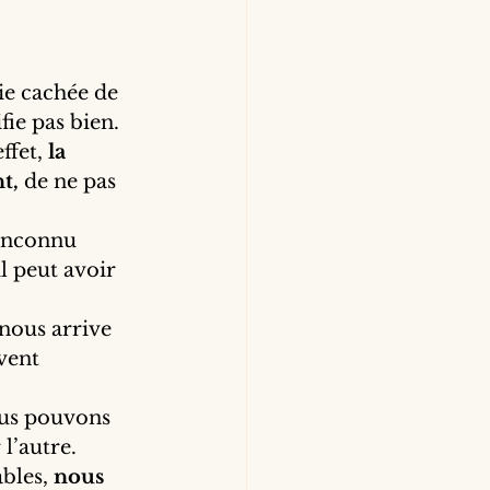
tie cachée de 
fie pas bien. 
fet, 
la 
t,
 de ne pas 
’inconnu 
l peut avoir 
nous arrive 
vent 
us pouvons 
l’autre. 
bles, 
nous 