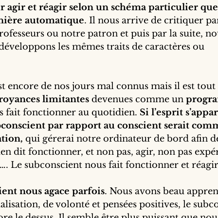
 agir et réagir selon un schéma particulier que 
nière automatique
. Il nous arrive de critiquer p
rofesseurs ou notre patron et puis par la suite, n
éveloppons les mêmes traits de caractères ou 
t encore de nos jours mal connus mais il est tou
royances limitantes
 devenues comme un 
progr
s fait fonctionner au quotidien. 
Si l’esprit s’appa
bconscient par rapport au conscient serait com
ation,
 qui gérerai notre ordinateur de bord afin d
bien dit fonctionner, et non pas, agir, non pas expé
c…. Le subconscient nous fait fonctionner et réag
ient nous agace parfois
. Nous avons beau appren
alisation, de volonté et pensées positives, le subc
re le dessus. Il semble être plus puissant que nou