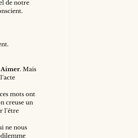
l de notre 
nscient.
ent.
e Aimer
. Mais 
’acte 
ces mots ont 
on creuse un 
 l’être 
ui ne nous 
e dilemme 