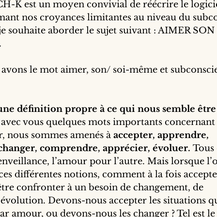
H-K est un moyen convivial de réécrire le logicie
rmant nos croyances limitantes au niveau du subco
je souhaite aborder le sujet suivant : AIMER SON 
.
s avons le mot aimer, son/ soi-même et subconsci
une définition propre à ce qui nous semble êtr
r avec vous quelques mots importants concernant l
r, nous sommes amenés à 
accepter, apprendre, 
anger, comprendre, apprécier, évoluer. 
Tous 
veillance, l’amour pour l’autre. Mais lorsque l’
ces différentes notions, comment à la fois accepter
s être confronter à un besoin de changement, de 
évolution. Devons-nous accepter les situations q
ar amour, ou devons-nous les changer ? Tel est l